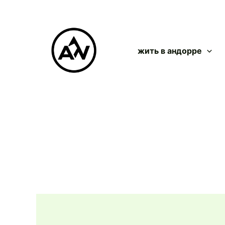
Перейти
к
содержимому
жить в андорре