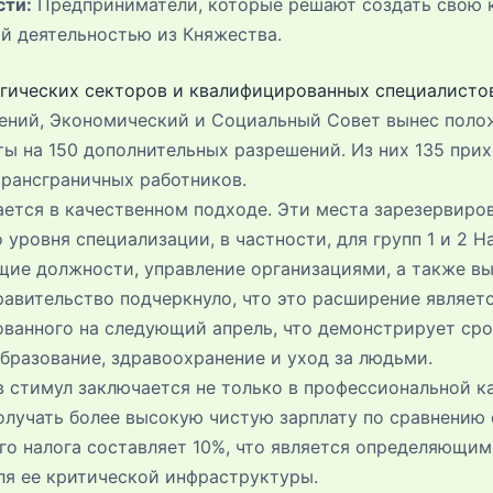
сти:
Предприниматели, которые решают создать свою 
й деятельностью из Княжества.
егических секторов и квалифицированных специалисто
ний, Экономический и Социальный Совет вынес поло
ы на 150 дополнительных разрешений. Из них 135 прих
трансграничных работников.
ется в качественном подходе. Эти места зарезервиро
 уровня специализации, в частности, для групп 1 и 2 
ящие должности, управление организациями, а также 
равительство подчеркнуло, что это расширение являет
рованного на следующий апрель, что демонстрирует сро
образование, здравоохранение и уход за людьми.
в стимул заключается не только в профессиональной к
олучать более высокую чистую зарплату по сравнению
о налога составляет 10%, что является определяющим
ля ее критической инфраструктуры.