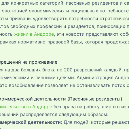
для конкретных категорий: пассивных резидентов и с
с эволюцией экономических и социальных потребносте
воты призваны удовлетворить потребности стратегичес
тов свободных профессий и резидентов, приносящих п
жность
жизни в Андорре
, эти новости представляют со
 рамках нормативно-правовой базы, которая продолжа
зрешений на проживание
я на два больших блока по 200 разрешений каждый, п
номическими и личными целями. Администрация Андо
это возобновление позволяет не останавливать поток с
 коммерческой деятельности (Пассивные резиденты)
 жительство в Андорре
без права на работу, широко из
зрешений распределяется следующим образом:
ммерческой деятельности:
Для людей, которые решают