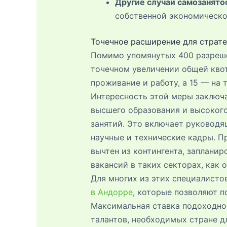
Другие случаи самозанято
собственной экономическо
Точечное расширение для страт
Помимо упомянутых 400 разреше
точечном увеличении общей квот
проживание и работу, а 15 — на 
Интересность этой меры заключа
высшего образования и высокого
занятий. Это включает руковод
научные и технические кадры. П
вычтен из контингента, заплани
вакансий в таких секторах, как 
Для многих из этих специалисто
в Андорре
, которые позволяют п
Максимальная ставка подоходног
талантов, необходимых стране д