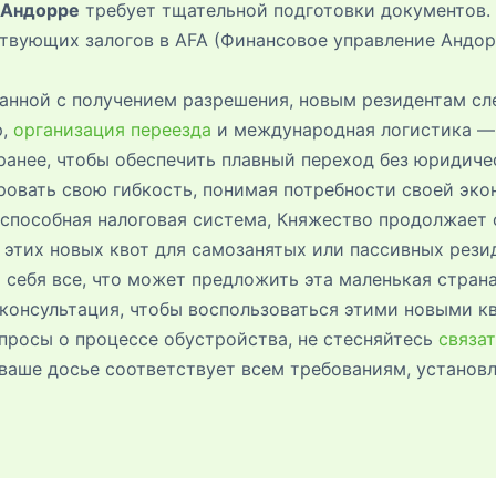
 Андорре
требует тщательной подготовки документов. 
твующих залогов в AFA (Финансовое управление Андорр
нной с получением разрешения, новым резидентам сле
р,
организация переезда
и международная логистика — 
анее, чтобы обеспечить плавный переход без юридиче
вать свою гибкость, понимая потребности своей экон
способная налоговая система, Княжество продолжает 
 этих новых квот для самозанятых или пассивных резид
 себя все, что может предложить эта маленькая стран
консультация, чтобы воспользоваться этими новыми кв
опросы о процессе обустройства, не стесняйтесь
связа
о ваше досье соответствует всем требованиям, устано