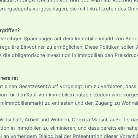
erliche Anfangsinvestition von 600.000 Euro auf 800.000 
erungsdepots vorgeschlagen, die mit Inkrafttreten des Om
griffen?
 derzeitigen Spannungen auf dem Immobilienmarkt von Andor
eguläre Einwohner zu ermöglichen. Diese Politiken sollen
 die obligatorische Investition in Immobilien den Preisdruc
neralrat
at einen Gesetzesentwurf vorgelegt, um zu verbieten, dass
ition für den Kauf von Immobilien nutzen. Zudem wird vorge
den Immobilienmarkt zu entlasten und den Zugang zu Wohne
 Wirtschaft, Arbeit und Wohnen, Conxita Marsol, äußerte, d
tion in Immobilien zu eliminieren, und dass bereits ein nahe
l an vorherigem Dialog bei der Präsentation dieser Vorschl