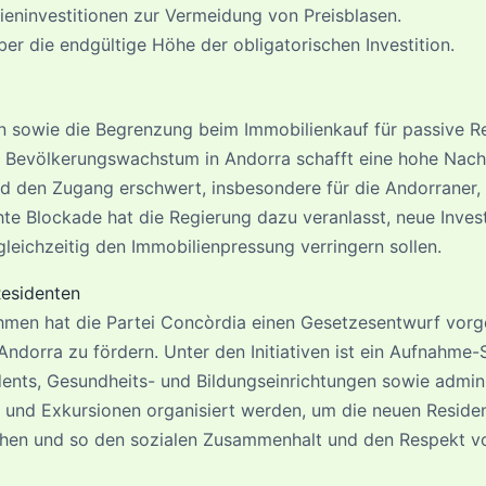
eninvestitionen zur Vermeidung von Preisblasen.
er die endgültige Höhe der obligatorischen Investition.
n sowie die Begrenzung beim Immobilienkauf für passive R
 Bevölkerungswachstum in Andorra schafft eine hohe Nac
nd den Zugang erschwert, insbesondere für die Andorraner, 
hte Blockade hat die Regierung dazu veranlasst, neue Inves
leichzeitig den Immobilienpressung verringern sollen.
Residenten
men hat die Partei Concòrdia einen Gesetzesentwurf vorge
orra zu fördern. Unter den Initiativen ist ein Aufnahme-S
ents, Gesundheits- und Bildungseinrichtungen sowie adminis
en und Exkursionen organisiert werden, um die neuen Residen
hen und so den sozialen Zusammenhalt und den Respekt vor 