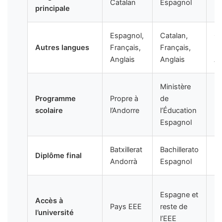
Catalan
Espagnol
Fr
principale
Espagnol,
Catalan,
Ca
Autres langues
Français,
Français,
Es
Anglais
Anglais
An
Ministère
Mi
Programme
Propre à
de
l’
scolaire
l’Andorre
l’Éducation
Na
Espagnol
Fr
Batxillerat
Bachillerato
Ba
Diplôme final
Andorrà
Espagnol
Fr
Fr
Espagne et
Accès à
pu
Pays EEE
reste de
l’université
re
l’EEE