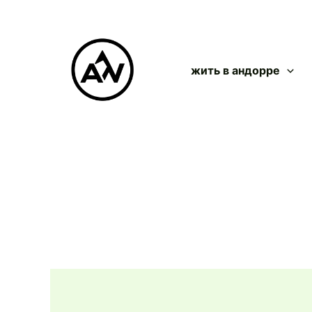
Перейти
к
содержимому
жить в андорре