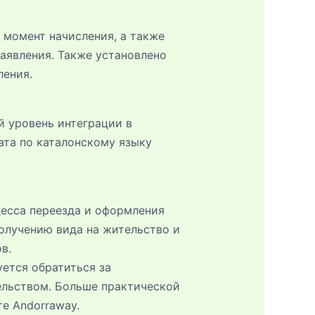
 момент начисления, а также
аявления. Также установлено
ления.
й уровень интеграции в
ата по каталонскому языку
есса переезда и оформления
олучению вида на жительство и
в.
уется обратиться за
ельством. Больше практической
те Andorraway.