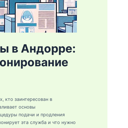
ы в Андорре:
ионирование
, кто заинтересован в
авливает основы
оцедуры подачи и продления
ионирует эта служба и что нужно