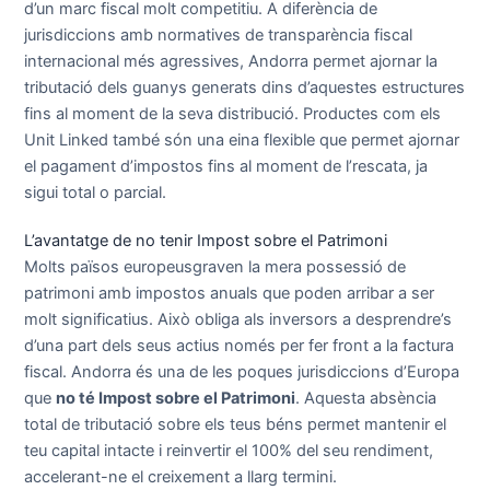
d’un marc fiscal molt competitiu. A diferència de
jurisdiccions amb normatives de transparència fiscal
internacional més agressives, Andorra permet ajornar la
tributació dels guanys generats dins d’aquestes estructures
fins al moment de la seva distribució. Productes com els
Unit Linked també són una eina flexible que permet ajornar
el pagament d’impostos fins al moment de l’rescata, ja
sigui total o parcial.
L’avantatge de no tenir Impost sobre el Patrimoni
Molts països europeusgraven la mera possessió de
patrimoni amb impostos anuals que poden arribar a ser
molt significatius. Això obliga als inversors a desprendre’s
d’una part dels seus actius només per fer front a la factura
fiscal. Andorra és una de les poques jurisdiccions d’Europa
que
no té Impost sobre el Patrimoni
. Aquesta absència
total de tributació sobre els teus béns permet mantenir el
teu capital intacte i reinvertir el 100% del seu rendiment,
accelerant-ne el creixement a llarg termini.