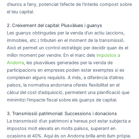
d’euros a l’any, potenciat l’efecte de l’interès compost sobre
el teu capital.
2. Creixement del capital: Plusvàlues i guanys
Les guanys obtingudes per la venda d’un actiu (accions,
immobles, etc.) tributen en el moment de la transmissió.
Això et permet un control estratègic per decidir quan és el
millor moment per vendre. En el marc dels
impostos a
Andorra
, les plusvàlues generades per la venda de
participacions en empreses poden estar exemptes si es
compleixen alguns requisits. A més, a diferència d’altres
països, la normativa andorrana ofereix flexibilitat en el
càlcul del cost d’adquisició, permetent una planificació que
minimitzi l’impacte fiscal sobre els guanys de capital.
3. Transmissió patrimonial: Successions i donacions
La transmissió d’un patrimoni a hereus pot estar subjecta a
impostos molt elevats en molts països, superant en
ocasions el 40%. Aquí és on Andorra brilla amb llum pròpia.