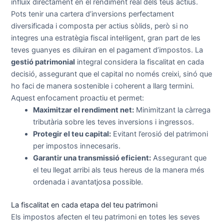
influïx directament en el rendiment real dels teus actius.
Pots tenir una cartera d’inversions perfectament
diversificada i composta per actius sòlids, però si no
integres una estratègia fiscal intel·ligent, gran part de les
teves guanyes es diluiran en el pagament d’impostos. La
gestió patrimonial
integral considera la fiscalitat en cada
decisió, assegurant que el capital no només creixi, sinó que
ho faci de manera sostenible i coherent a llarg termini.
Aquest enfocament proactiu et permet:
Maximitzar el rendiment net:
Minimitzant la càrrega
tributària sobre les teves inversions i ingressos.
Protegir el teu capital:
Evitant l’erosió del patrimoni
per impostos innecesaris.
Garantir una transmissió eficient:
Assegurant que
el teu llegat arribi als teus hereus de la manera més
ordenada i avantatjosa possible.
La fiscalitat en cada etapa del teu patrimoni
Els impostos afecten el teu patrimoni en totes les seves