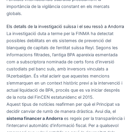
importància de la vigilància constant en els mercats
globals.
Els detalls de la investigació suïssa i el seu ressò a Andorra
La investigació duta a terme per la FINMA ha detectat
possibles debilitats en els sistemes de prevenció del
blanqueig de capitals de l’entitat suïssa Reyl. Segons les
informacions filtrades, l’antiga BPA apareixia esmentada
com a subscriptora nominada de certs fons d’inversió
custodiats pel banc suís, amb inversors vinculats a
l’Azerbaidjan. És vital aclarir que aquestes mencions
s’emmarquen en un context històric previ a la intervenció i
actual liquidació de BPA, procés que es va iniciar després
de la nota del FinCEN estatunidenc el 2015.
Aquest tipus de notícies reafirmen per què el Principat va
decidir canviar de rumb de manera dràstica. Avui dia, el
sistema financer a Andorra
es regeix per la transparència i
l’intercanvi automàtic d’informació fiscal. Per a qualsevol