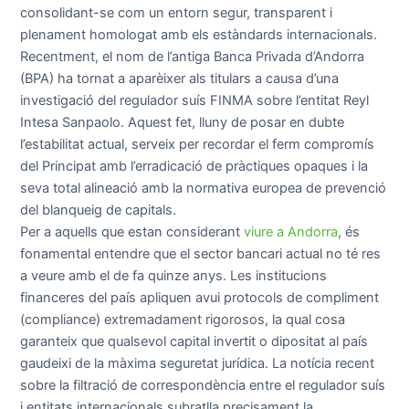
consolidant-se com un entorn segur, transparent i
plenament homologat amb els estàndards internacionals.
Recentment, el nom de l’antiga Banca Privada d’Andorra
(BPA) ha tornat a aparèixer als titulars a causa d’una
investigació del regulador suís FINMA sobre l’entitat Reyl
Intesa Sanpaolo. Aquest fet, lluny de posar en dubte
l’estabilitat actual, serveix per recordar el ferm compromís
del Principat amb l’erradicació de pràctiques opaques i la
seva total alineació amb la normativa europea de prevenció
del blanqueig de capitals.
Per a aquells que estan considerant
viure a Andorra
, és
fonamental entendre que el sector bancari actual no té res
a veure amb el de fa quinze anys. Les institucions
financeres del país apliquen avui protocols de compliment
(compliance) extremadament rigorosos, la qual cosa
garanteix que qualsevol capital invertit o dipositat al país
gaudeixi de la màxima seguretat jurídica. La notícia recent
sobre la filtració de correspondència entre el regulador suís
i entitats internacionals subratlla precisament la