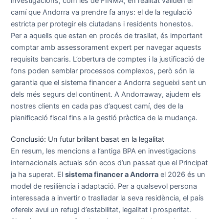
investigacions, com les de FINMA, en realitat validen el
camí que Andorra va prendre fa anys: el de la regulació
estricta per protegir els ciutadans i residents honestos.
Per a aquells que estan en procés de trasllat, és important
comptar amb assessorament expert per navegar aquests
requisits bancaris. L’obertura de comptes i la justificació de
fons poden semblar processos complexos, però són la
garantia que el sistema financer a Andorra segueixi sent un
dels més segurs del continent. A Andorraway, ajudem els
nostres clients en cada pas d’aquest camí, des de la
planificació fiscal fins a la gestió pràctica de la mudança.
Conclusió: Un futur brillant basat en la legalitat
En resum, les mencions a l’antiga BPA en investigacions
internacionals actuals són ecos d’un passat que el Principat
ja ha superat. El
sistema financer a Andorra
el 2026 és un
model de resiliència i adaptació. Per a qualsevol persona
interessada a invertir o traslladar la seva residència, el país
ofereix avui un refugi d’estabilitat, legalitat i prosperitat.