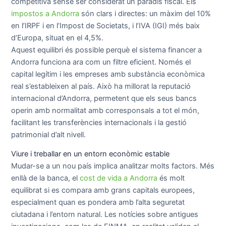
competitiva sense ser considerat un paradís fiscal. Els
impostos a Andorra
són clars i directes: un màxim del 10%
en l’IRPF i en l’Impost de Societats, i l’IVA (IGI) més baix
d’Europa, situat en el 4,5%.
Aquest equilibri és possible perquè el sistema financer a
Andorra funciona ara com un filtre eficient. Només el
capital legítim i les empreses amb substància econòmica
real s’estableixen al país. Això ha millorat la reputació
internacional d’Andorra, permetent que els seus bancs
operin amb normalitat amb corresponsals a tot el món,
facilitant les transferències internacionals i la gestió
patrimonial d’alt nivell.
Viure i treballar en un entorn econòmic estable
Mudar-se a un nou país implica analitzar molts factors. Més
enllà de la banca, el
cost de vida a Andorra
és molt
equilibrat si es compara amb grans capitals europees,
especialment quan es pondera amb l’alta seguretat
ciutadana i l’entorn natural. Les notícies sobre antigues