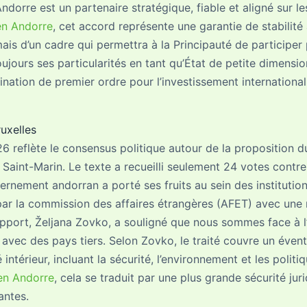
Andorre est un partenaire stratégique, fiable et aligné sur l
en Andorre
, cet accord représente une garantie de stabilité à
mais d’un cadre qui permettra à la Principauté de particip
oujours ses particularités en tant qu’État de petite dimensi
ation de premier ordre pour l’investissement international
ruxelles
026 reflète le consensus politique autour de la proposition 
 Saint-Marin. Le texte a recueilli seulement 24 votes contr
ernement andorran a porté ses fruits au sein des instituti
 la commission des affaires étrangères (AFET) avec une ma
apport, Željana Zovko, a souligné que nous sommes face à l
 avec des pays tiers. Selon Zovko, le traité couvre un éve
ntérieur, incluant la sécurité, l’environnement et les politi
en Andorre
, cela se traduit par une plus grande sécurité jur
antes.