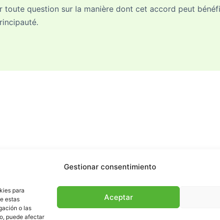
 toute question sur la manière dont cet accord peut bénéfici
incipauté.
tact
Français
Gestionar consentimiento
kies para
Aceptar
de estas
gación o las
to, puede afectar