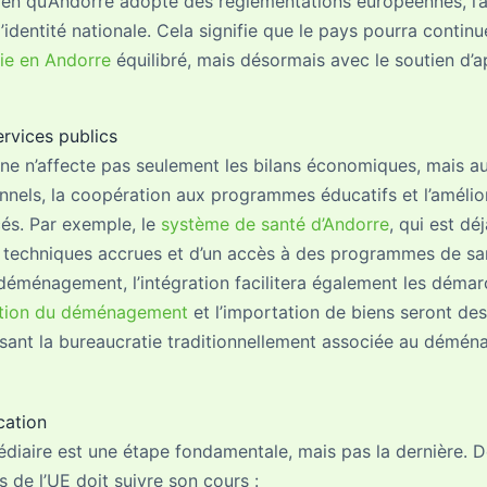
 bien qu’Andorre adopte des réglementations européennes, l
’identité nationale. Cela signifie que le pays pourra continue
vie en Andorre
équilibré, mais désormais avec le soutien d’ap
ervices publics
ne n’affecte pas seulement les bilans économiques, mais au
nnels, la coopération aux programmes éducatifs et l’amélior
cés. Par exemple, le
système de santé d’Andorre
, qui est dé
s techniques accrues et d’un accès à des programmes de sant
r déménagement, l’intégration facilitera également les démar
tion du déménagement
et l’importation de biens seront des
isant la bureaucratie traditionnellement associée au démé
cation
édiaire est une étape fondamentale, mais pas la dernière. 
 de l’UE doit suivre son cours :