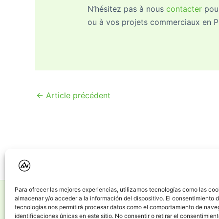
N’hésitez pas à nous
contacter
pour
ou à vos projets commerciaux en Pr
←
Article précédent
Vivre en Andorre
Articles de blog
Page de con
Para ofrecer las mejores experiencias, utilizamos tecnologías como las coo
almacenar y/o acceder a la información del dispositivo. El consentimiento 
tecnologías nos permitirá procesar datos como el comportamiento de nave
identificaciones únicas en este sitio. No consentir o retirar el consentimien